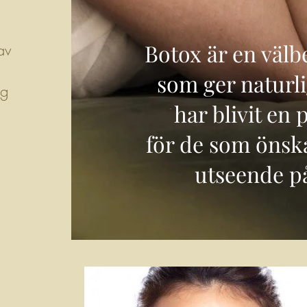
Botox är en väl
 av
som ger naturli
ig
har blivit en
för de som önska
utseende på