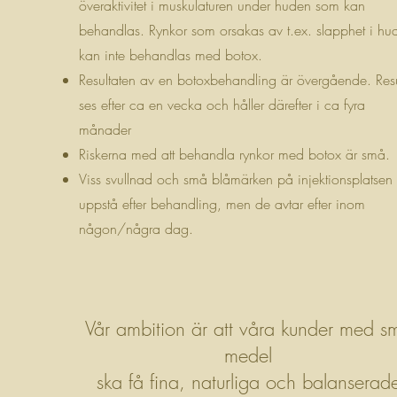
överaktivitet i muskulaturen under huden som kan
behandlas. Rynkor som orsakas av t.ex. slapphet i hu
kan inte behandlas med botox.
Resultaten av en botoxbehandling är övergående. Resu
ses efter ca en vecka och håller därefter i ca fyra
månader
Riskerna med att behandla rynkor med botox är små.
Viss svullnad och små blåmärken på injektionsplatsen
uppstå efter behandling, men de avtar efter inom
någon/några dag.
Vår ambition är att våra kunder med s
medel
ska få fina, naturliga och balanserad