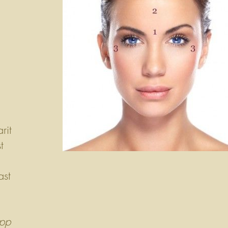
rit
t
ast
epp