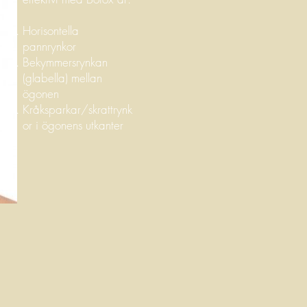
Horisontella
pannrynkor
Bekymmersrynkan
(glabella) mellan
ögonen
Kråksparkar/skrattrynk
or i ögonens utkanter