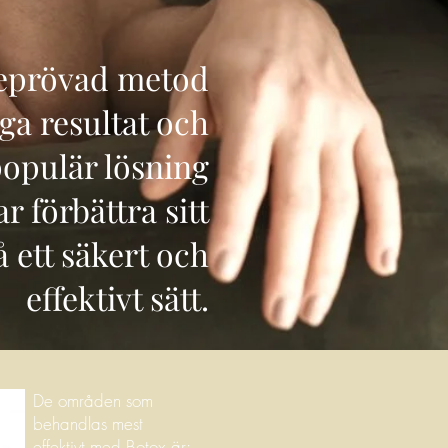
beprövad metod
ga resultat och
 populär lösning
r förbättra sitt
 ett säkert och
effektivt sätt.
De områden som
behandlas mest
effektivt med Botox är: