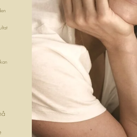
den
ltat
 kan
må
e