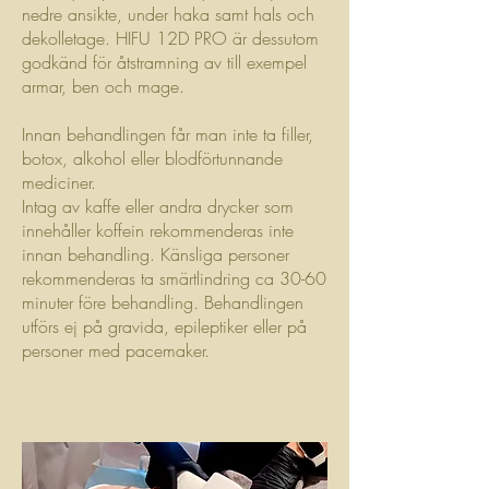
nedre ansikte, under haka samt hals och
dekolletage. HIFU 12D PRO är dessutom
godkänd för åtstramning av till exempel
armar, ben och mage.
Innan behandlingen får man inte ta filler,
botox, alkohol eller blodförtunnande
mediciner.
Intag av kaffe eller andra drycker som
innehåller koffein rekommenderas inte
innan behandling. Känsliga personer
rekommenderas ta smärtlindring ca 30-60
minuter före behandling. Behandlingen
utförs ej på gravida, epileptiker eller på
personer med pacemaker.