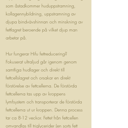
som åstadkommer huduppstramning,
kollagennybildning, uppstramning av
djupa bindvävshinnan och minskning av
fettlagret beroende på vilket djup man
arbetar på.
Hur fungerar Hifu fettreducering?
Fokuserat ultraljud går igenom genom
samtliga hudlager och direkt till
fettcellslagret och orsakar en direkt
förstörelse av fettcellerna. De förstörda
fettcellerna tas upp av kroppens
lymfsystem och transporterar de förstörda
fettcellerna ut ur kroppen. Denna process
tar ca 8-12 veckor. Fettet från fettcellen
omvandlas till triglycerider (en sorts fett