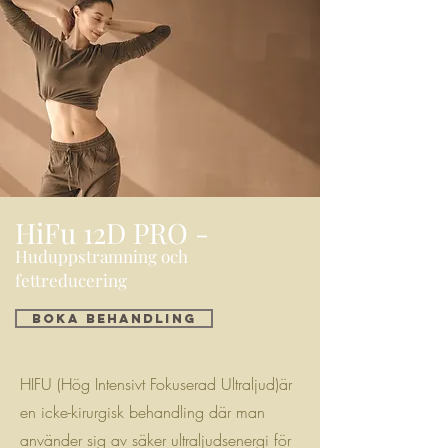
HiFu 12D PRO -
Huduppstramning och
fettreducering
BOKA BEHANDLING
HIFU (Hög Intensivt Fokuserad Ultraljud)är
en icke-kirurgisk behandling där man
använder sig av säker ultraljudsenergi för