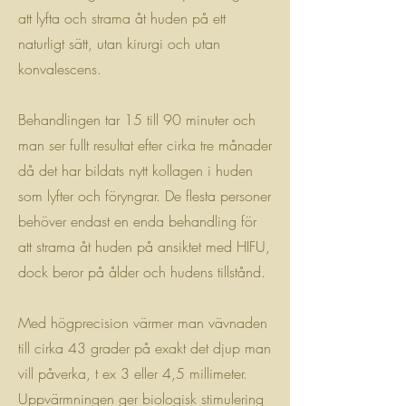
att lyfta och strama åt huden på ett
naturligt sätt, utan kirurgi och utan
konvalescens.
Behandlingen tar 15 till 90 minuter och
man ser fullt resultat efter cirka tre månader
då det har bildats nytt kollagen i huden
som lyfter och föryngrar. De flesta personer
behöver endast en enda behandling för
att strama åt huden på ansiktet med HIFU,
dock beror på ålder och hudens tillstånd.
Med högprecision värmer man vävnaden
till cirka 43 grader på exakt det djup man
vill påverka, t ex 3 eller 4,5 millimeter.
Uppvärmningen ger biologisk stimulering